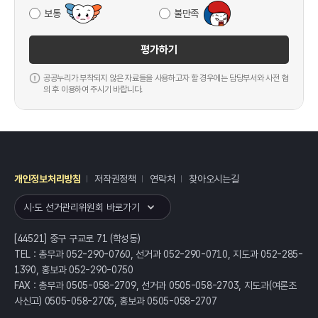
보통
불만족
평가하기
공공누리가 부착되지 않은 자료들을 사용하고자 할 경우에는 담당부서와 사전 협
의 후 이용하여 주시기 바랍니다.
개인정보처리방침
저작권정책
연락처
찾아오시는길
레이어
열기
시·도 선거관리위원회 바로가기
[44521] 중구 구교로 71 (학성동)
TEL : 총무과 052-290-0760, 선거과 052-290-0710, 지도과 052-285-
1390, 홍보과 052-290-0750
FAX : 총무과 0505-058-2709, 선거과 0505-058-2703, 지도과(여론조
사신고) 0505-058-2705, 홍보과 0505-058-2707