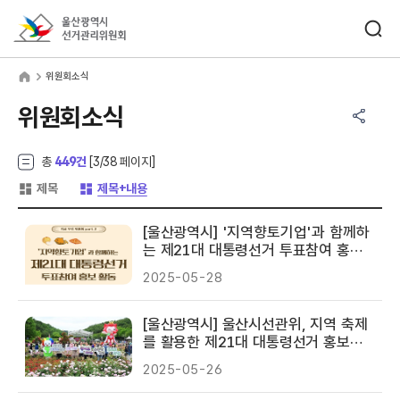
바로가기 메뉴
검색창 열기
울산광역시선거관리위원회
원회소식
home
위원회소식
공유하기 메뉴
열기
위원회소식
총
449건
[
3
/38 페이지]
게시글 목록 형태 -
게시글 목록 형태 -
제목
제목+내용
[울산광역시] '지역향토기업'과 함께하
는 제21대 대통령선거 투표참여 홍보
활동 실시
2025-05-28
[울산광역시] 울산시선관위, 지역 축제
를 활용한 제21대 대통령선거 홍보캠
페인 실시
2025-05-26