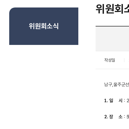
위원회
위원회소식
작성일
남구,울주군선
1. 일 시
: 2
2. 장 소
: