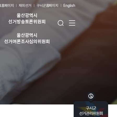
표홈페이지
재외선거
구시군홈페이지
English
울산광역시
검색창 열기
전체 메뉴 열기
선거방송토론위원회
울산광역시
선거여론조사심의위원회
바로가기 목록 열기
구시군
선거관리위원회