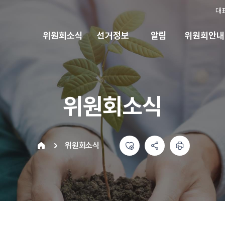
대
위원회소식
선거정보
알림
위원회안내
위원회소식
좋아요
공유하기 메뉴
열기
인쇄하기
home
위원회소식