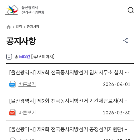
바로가기 메뉴
검색창 열기
울산광역시선거관리위원회
림
home
알림
공지사항
공유하기 메뉴
열기
공지사항
총
582건
[
3
/39 페이지]
[울산광역시]
제9회 전국동시지방선거 임시사무소 설치 현황
빠른보기
2026-04-01
[울산광역시]
제9회 전국동시지방선거 기간제근로자(지도과) 채용 공고
빠른보기
2026-03-30
[울산광역시]
제9회 전국동시지방선거 공정선거지원단(선거) 추가 모집 안내