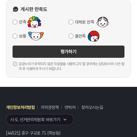
게시판 만족도
만족
대체로 만족
보통
불만족
평가하기
공공누리가 부착되지 않은 자료들을 사용하고자 할 경우에는 담당부서와 사전 협
의 후 이용하여 주시기 바랍니다.
개인정보처리방침
저작권정책
연락처
찾아오시는길
레이어
열기
시·도 선거관리위원회 바로가기
[44521] 중구 구교로 71 (학성동)