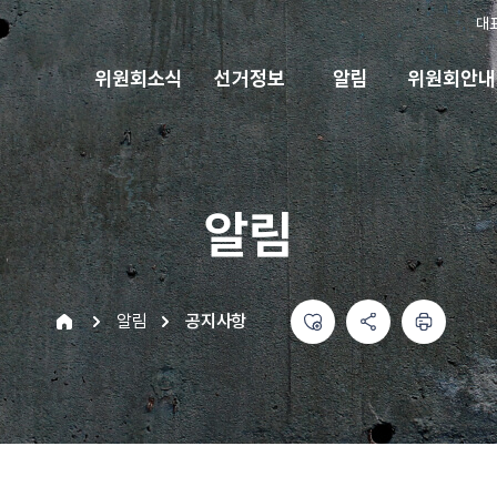
대
위원회소식
선거정보
알림
위원회안내
알림
좋아요
공유하기 메뉴
열기
인쇄하기
home
알림
공지사항