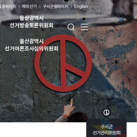
표홈페이지
재외선거
구시군홈페이지
English
울산광역시
검색창 열기
전체 메뉴 열기
선거방송토론위원회
울산광역시
선거여론조사심의위원회
바로가기 목록 열기
구시군
선거관리위원회