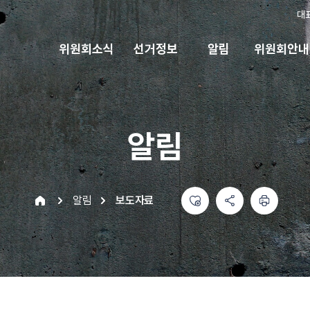
대
위원회소식
선거정보
알림
위원회안내
알림
좋아요
공유하기 메뉴
열기
인쇄하기
home
알림
보도자료