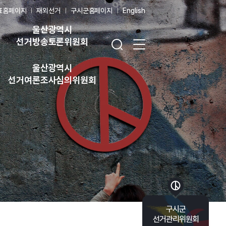
표홈페이지
재외선거
구시군홈페이지
English
울산광역시
검색창 열기
전체 메뉴 열기
선거방송토론위원회
울산광역시
선거여론조사심의위원회
바로가기 목록 열기
구시군
선거관리위원회