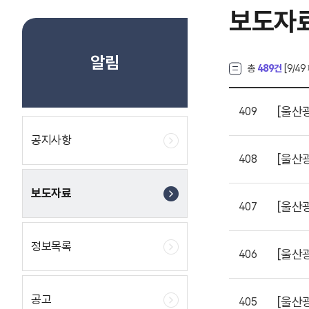
보도자
알림
총
489건
[
9
/49
[울산
409
공지사항
[울산
408
보도자료
[울산
407
정보목록
[울산
406
공고
[울산
405