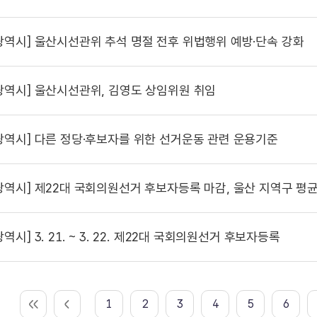
광역시]
울산시선관위 추석 명절 전후 위법행위 예방·단속 강화
광역시]
울산시선관위, 김영도 상임위원 취임
광역시]
다른 정당·후보자를 위한 선거운동 관련 운용기준
광역시]
제22대 국회의원선거 후보자등록 마감, 울산 지역구 평균
광역시]
3. 21. ~ 3. 22. 제22대 국회의원선거 후보자등록
1
2
3
4
5
6