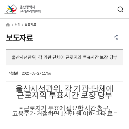
바로가기 메뉴
검색창 열기
울산광역시선거관리위원회
림
home
알림
보도자료
공유하기 메뉴
열기
보도자료
울산시선관위, 각 기관·단체에 근로자의 투표시간 보장 당부
작성일
2026-05-27 11:56
울산시선관위
,
각 기관
·
단체에
근로자의 투표시간 보장 당부
=
근로자가 투표에 필요한 시간 청구
,
고용주가 거절하면
1
천만 원 이하 과태료
=