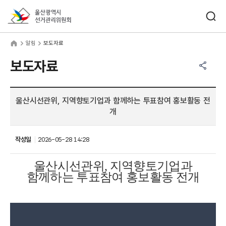
바로가기 메뉴
검색창 열기
울산광역시선거관리위원회
림
home
알림
보도자료
공유하기 메뉴
열기
보도자료
울산시선관위, 지역향토기업과 함께하는 투표참여 홍보활동 전
개
작성일
2026-05-28 14:28
울산시선관위
,
지역향토기업과
함께하는 투표참여 홍보활동 전개