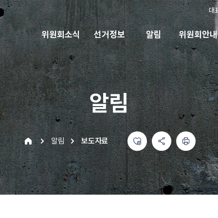
대
위원회소식
선거정보
알림
위원회안내
알림
좋아요
공유하기 메뉴
열기
인쇄하기
home
알림
보도자료