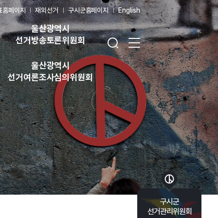
표홈페이지
재외선거
구시군홈페이지
English
울산광역시
검색창 열기
전체 메뉴 열기
선거방송토론위원회
울산광역시
선거여론조사심의위원회
바로가기 목록 열기
구시군
선거관리위원회