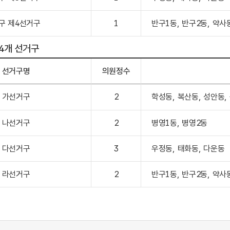
구 제4선거구
1
반구1동, 반구2동, 약사
 4개 선거구
선거구명
의원정수
가선거구
2
학성동, 복산동, 성안동,
나선거구
2
병영1동, 병영2동
다선거구
3
우정동, 태화동, 다운동
라선거구
2
반구1동, 반구2동, 약사