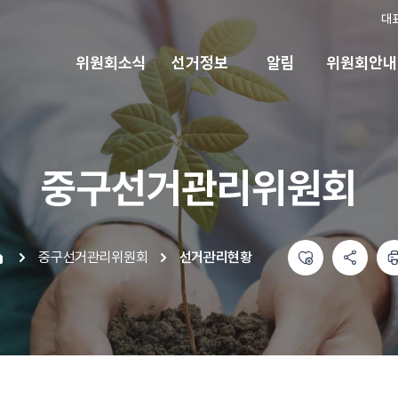
대
위원회소식
선거정보
알림
위원회안내
중구선거관리위원회
좋아요
공유하기 메뉴
열기
인쇄하기
중구선거관리위원회
선거관리현황