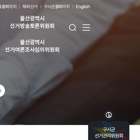
표홈페이지
재외선거
구시군홈페이지
English
울산광역시
검색창 열기
전체 메뉴 열기
선거방송토론위원회
울산광역시
선거여론조사심의위원회
바로가기 목록 열기
구시군
선거관리위원회