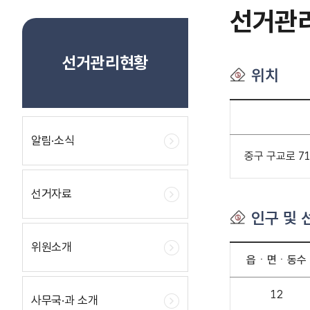
선거관
선거관리현황
위치
알림·소식
중구 구교로 71, 
선거자료
인구 및 
위원소개
읍ㆍ면ㆍ동수
12
사무국·과 소개