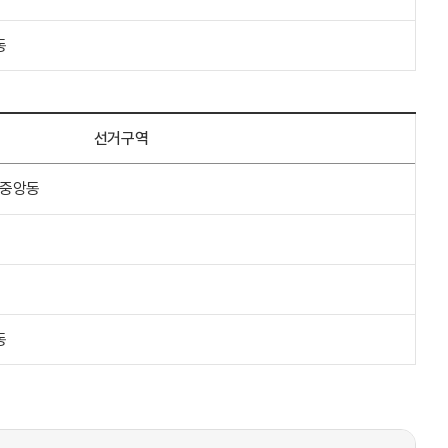
동
선거구역
 중앙동
동